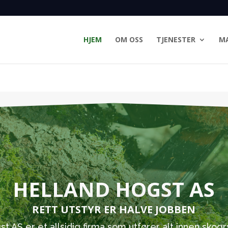
HJEM
OM OSS
TJENESTER
MA
HELLAND HOGST AS
RETT UTSTYR ER HALVE JOBBEN
t AS er et allsidig firma som utfører alt innen skog