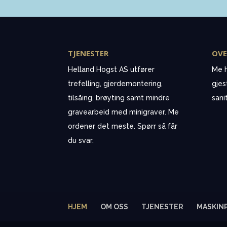
TJENESTER
OVE
Helland Hogst AS utfører
Me h
trefelling, gjerdemontering,
gjes
tilsåing, brøyting samt mindre
sani
gravearbeid med minigraver. Me
ordener det meste. Spørr så får
du svar.
HJEM
OM OSS
TJENESTER
MASKIN