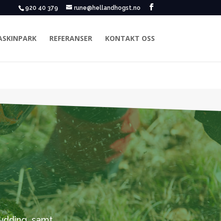
920 40 379
rune@hellandhogst.no
SKINPARK
REFERANSER
KONTAKT OSS
rydding, samt