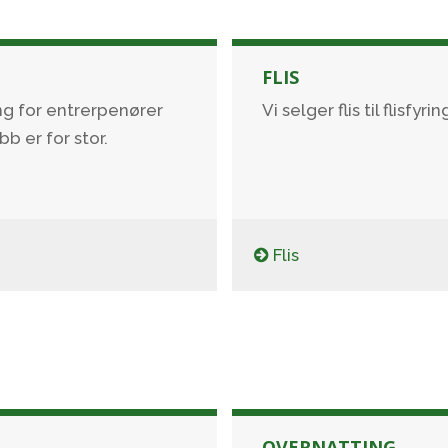
FLIS
ing for entrerpenører
Vi selger flis til flisfyr
b er for stor.
Flis
OVERNATTING