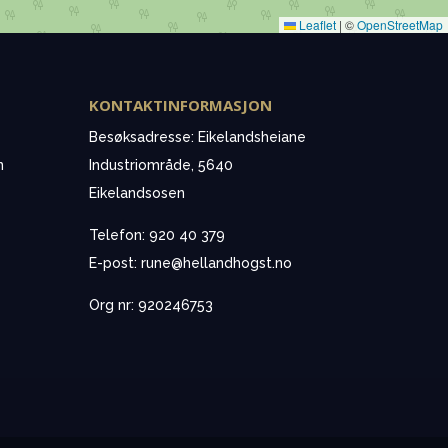
Leaflet
|
©
OpenStreetMap
KONTAKTINFORMASJON
Besøksadresse: Eikelandsheiane
n
Industriområde, 5640
Eikelandsosen
Telefon: 920 40 379
E-post: rune@hellandhogst.no
Org nr: 920246753